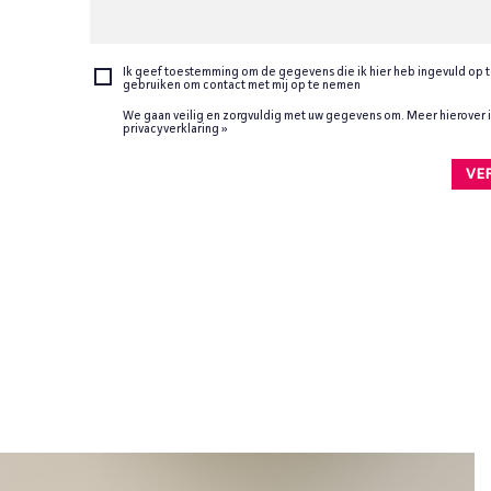
Ik geef toestemming om de gegevens die ik hier heb ingevuld op t
gebruiken om contact met mij op te nemen
We gaan veilig en zorgvuldig met uw gegevens om. Meer hierover 
privacyverklaring »
VE