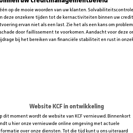
n binnen uw creditmanagementbeleid
léén op de mooie woorden van uw klanten. Solvabiliteitscontrol
n deze onzekere tijden tot de kernactiviteiten binnen uw cre
oering ervan niet als een last. Zie het als een kans om problem
e schade door faillissement te voorkomen. Aandacht voor deze 
rage bij het bereiken van financiële stabiliteit en rust in onze
Website KCF in ontwikkeling
p dit moment wordt de website van KCF vernieuwd. Binnenkort
indt u hier onze vernieuwde online omgeving met actuele
MEER WETEN?
nformatie over onze diensten. Tot die tijd kunt u ons uiteraard