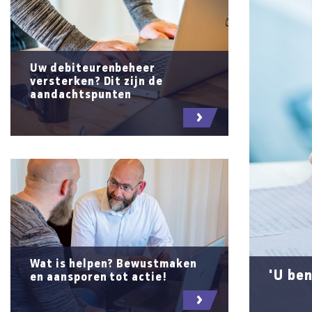
Uw debiteurenbeheer
versterken? Dit zijn de
aandachtspunten
LEES MEER
Wat is helpen? Bewustmaken
'U ben
en aansporen tot actie!
LEES MEER