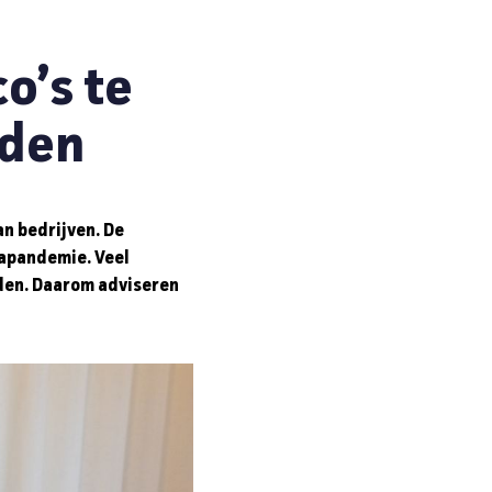
co’s te
jden
an bedrijven. De
napandemie. Veel
den. Daarom adviseren