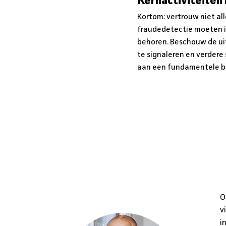
Kernactiviteite
Kortom: vertrouw niet al
fraudedetectie moeten i
behoren. Beschouw de uitv
te signaleren en verder
aan een fundamentele bijd
O
v
i