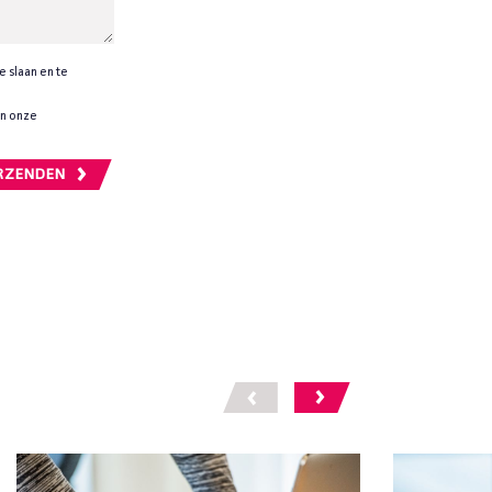
e slaan en te
in onze
RZENDEN