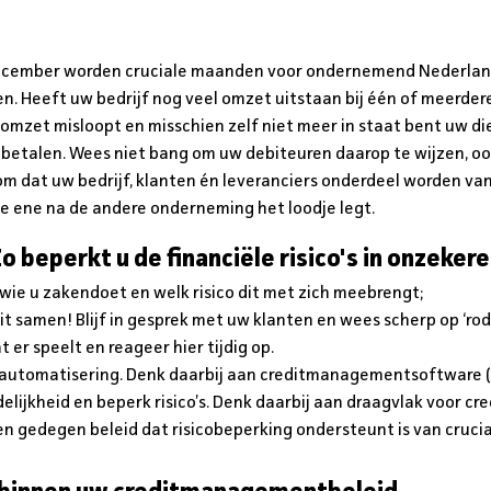
cember worden cruciale maanden voor ondernemend Nederland.
en. Heeft uw bedrijf nog veel omzet uitstaan bij één of meerder
 omzet misloopt en misschien zelf niet meer in staat bent uw d
 betalen. Wees niet bang om uw debiteuren daarop te wijzen, oo
m dat uw bedrijf, klanten én leveranciers onderdeel worden van
e ene na de andere onderneming het loodje legt.
 beperkt u de financiële risico's in onzekere
 wie u zakendoet en welk risico dit met zich meebrengt;
it samen! Blijf in gesprek met uw klanten en wees scherp op ‘rod
 er speelt en reageer hier tijdig op.
 automatisering. Denk daarbij aan creditmanagementsoftware (
ijkheid en beperk risico’s. Denk daarbij aan draagvlak voor 
en gedegen beleid dat risicobeperking ondersteunt is van crucia